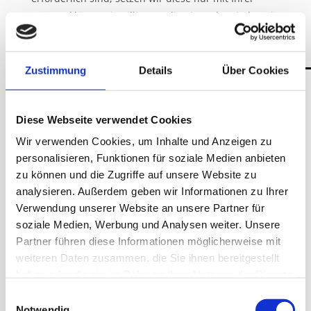
zuvor erklärten Einwilligung, die Sie zudem jederzeit
widerrufen können. Rechtsgrundlage ist Art. 6 Abs. 1
lit. a) DSGVO.
Zustimmung
Details
Über Cookies
(5) Die vorstehenden Cookies werden auf Ihrem
Endgerät gespeichert und von diesem an unseren
Server übermittelt. Sie können daher die
Diese Webseite verwendet Cookies
Verarbeitung der Daten und Informationen durch
Wir verwenden Cookies, um Inhalte und Anzeigen zu
Cookies selbst konfigurieren. Sie können in den
personalisieren, Funktionen für soziale Medien anbieten
Einstellungen Ihres Webbrowsers entsprechende
zu können und die Zugriffe auf unsere Website zu
Konfigurationen vornehmen, durch die Sie
analysieren. Außerdem geben wir Informationen zu Ihrer
beispielsweise Third-Party-Cookies oder Cookies
Verwendung unserer Website an unsere Partner für
insgesamt ablehnen können. In diesem
soziale Medien, Werbung und Analysen weiter. Unsere
Zusammenhang möchten wir Sie darauf hinweisen,
Partner führen diese Informationen möglicherweise mit
dass Sie dann eventuell nicht alle Funktionen
weiteren Daten zusammen, die Sie ihnen bereitgestellt
unserer Webseite ordnungsgemäß nutzen können.
haben oder die sie im Rahmen Ihrer Nutzung der Dienste
Darüber hinaus empfehlen wir eine regelmäßige
gesammelt haben.
Einwilligungsauswahl
manuelle Löschung von Cookies sowie Ihres Browser-
Notwendig