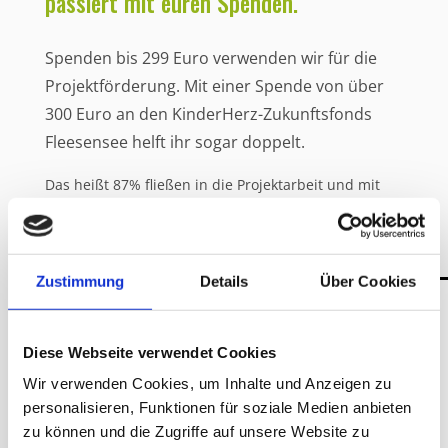
passiert mit euren Spenden.
Spenden bis 299 Euro verwenden wir für die
Projektförderung. Mit einer Spende von über
300 Euro an den KinderHerz-Zukunftsfonds
Fleesensee helft ihr sogar doppelt.
Das heißt 87% fließen in die Projektarbeit und mit
13% eurer Spende stockt ihr den Zukunftsfonds auf.
Damit tragt ihr dazu bei, dass herzkranken Kindern
nachhaltig geholfen werden kann. Dann erhaltet ihr
Zustimmung
Details
Über Cookies
zwei Spendenbescheinigungen, sofern eure
postalische Adresse vorliegt.
Diese Webseite verwendet Cookies
Wir verwenden Cookies, um Inhalte und Anzeigen zu
personalisieren, Funktionen für soziale Medien anbieten
zu können und die Zugriffe auf unsere Website zu